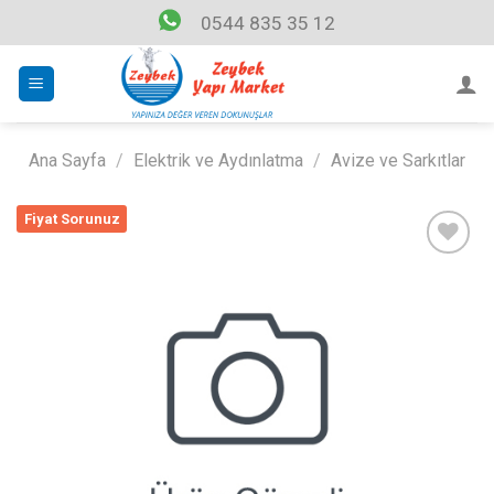
Skip
0544 835 35 12
to
content
Ana Sayfa
/
Elektrik ve Aydınlatma
/
Avize ve Sarkıtlar
Fiyat Sorunuz
Listeme
Ekle