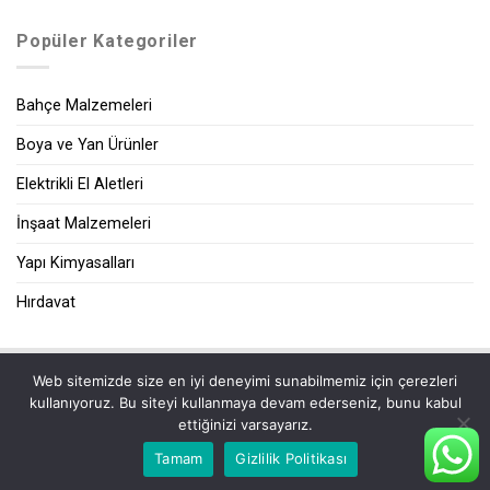
Popüler Kategoriler
Bahçe Malzemeleri
Boya ve Yan Ürünler
Elektrikli El Aletleri
İnşaat Malzemeleri
Yapı Kimyasalları
Hırdavat
Web sitemizde size en iyi deneyimi sunabilmemiz için çerezleri
|
kullanıyoruz. Bu siteyi kullanmaya devam ederseniz, bunu kabul
ettiğinizi varsayarız.
Tamam
Gizlilik Politikası
2026 ©
Zeybek Yapı Market
| Tüm Hakları Saklıdır