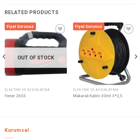
RELATED PRODUCTS
Fiyat Sorunuz
Fiyat Sorunuz
Listeme
Listeme
Ekle
Ekle
OUT OF STOCK
ELEKTRIK VE AYDINLATMA
ELEKTRIK VE AYDINLATMA
Fener 2653
Makaralı Kablo 30mt 3*2,5
Kurumsal