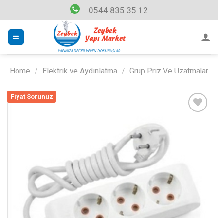
Skip
0544 835 35 12
to
content
Home
/
Elektrik ve Aydınlatma
/
Grup Priz Ve Uzatmalar
Fiyat Sorunuz
Listeme
Ekle