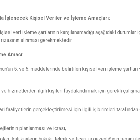
a İşlenecek Kişisel Veriler ve İşleme Amaçları:
isel veri işleme şartlarının karşılanamadığı aşağıdaki durumlar iç
k rızasının alınması gerekmektedir.
enme Amacı:
anun’un 5. ve 6. maddelerinde belirtilen kişisel veri işleme şartla
ve hizmetlerden ilgili kişileri faydalandırmak için gerekli çalışmal
ri faaliyetlerin gerçekleştirilmesi için ilgili iş birimleri tarafınd
ejilerinin planlanması ve icrası,
 olan ilgili kişilerin hukuki, teknik ve ticari-iş güvenliğinin temini