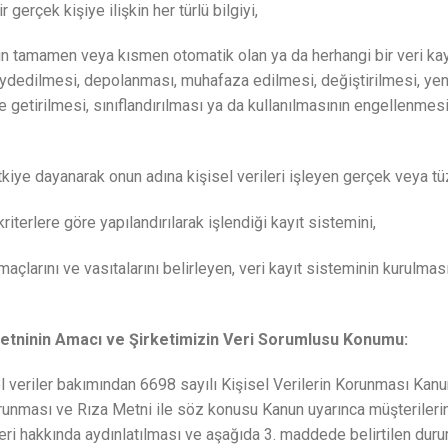
ir gerçek kişiye ilişkin her türlü bilgiyi,
rin tamamen veya kısmen otomatik olan ya da herhangi bir veri ka
aydedilmesi, depolanması, muhafaza edilmesi, değiştirilmesi, ye
le getirilmesi, sınıflandırılması ya da kullanılmasının engellenmesi
iye dayanarak onun adına kişisel verileri işleyen gerçek veya tüz
 kriterlere göre yapılandırılarak işlendiği kayıt sistemini,
amaçlarını ve vasıtalarını belirleyen, veri kayıt sisteminin kurul
Metninin Amacı ve Şirketimizin Veri Sorumlusu Konumu:
isel veriler bakımından 6698 sayılı Kişisel Verilerin Korunması Ka
orunması ve Rıza Metni ile söz konusu Kanun uyarınca müşterilerin
leri hakkında aydınlatılması ve aşağıda 3. maddede belirtilen duruml