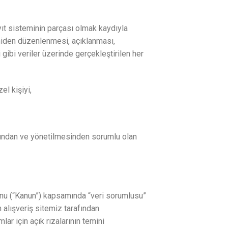
yıt sisteminin parçası olmak kaydıyla
niden düzenlenmesi, açıklanması,
 gibi veriler üzerinde gerçekleştirilen her
el kişiyi,
masından ve yönetilmesinden sorumlu olan
nunu (“Kanun”) kapsamında “veri sorumlusu”
 alışveriş sitemiz tarafından
ar için açık rızalarının temini