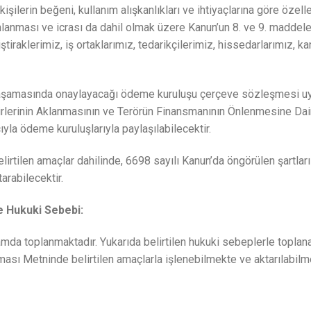
işilerin beğeni, kullanım alışkanlıkları ve ihtiyaçlarına göre özelleş
lanlanması ve icrası da dahil olmak üzere Kanun’un 8. ve 9. maddeler
iştiraklerimiz, iş ortaklarımız, tedarikçilerimiz, hissedarlarımız, k
me aşamasında onaylayacağı ödeme kuruluşu çerçeve sözleşmesi uy
rlerinin Aklanmasının ve Terörün Finansmanının Önlenmesine Dai
yla ödeme kuruluşlarıyla paylaşılabilecektir.
belirtilen amaçlar dahilinde, 6698 sayılı Kanun’da öngörülen şartla
tarabilecektir.
e Hukuki Sebebi:
amda toplanmaktadır. Yukarıda belirtilen hukuki sebeplerle toplanan
ası Metninde belirtilen amaçlarla işlenebilmekte ve aktarılabilm