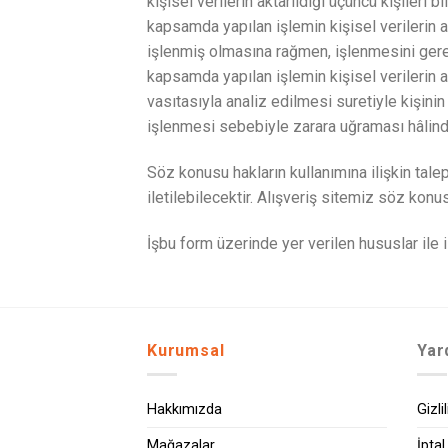
kişisel verilerin aktarıldığı üçüncü kişileri
kapsamda yapılan işlemin kişisel verilerin ak
işlenmiş olmasına rağmen, işlenmesini gerek
kapsamda yapılan işlemin kişisel verilerin ak
vasıtasıyla analiz edilmesi suretiyle kişinin
işlenmesi sebebiyle zarara uğraması hâlinde
Söz konusu hakların kullanımına ilişkin tale
iletilebilecektir. Alışveriş sitemiz söz kon
İşbu form üzerinde yer verilen hususlar ile i
Kurumsal
Yar
Hakkımızda
Gizli
Mağazalar
İptal