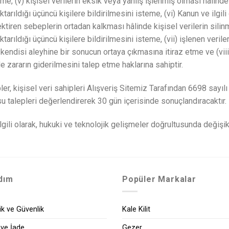
 bilme, (v) kişisel verilerin eksik veya yanlış işlenmiş olması hâlin
tarıldığı üçüncü kişilere bildirilmesini isteme, (vi) Kanun ve ilgi
tiren sebeplerin ortadan kalkması hâlinde kişisel verilerin sili
tarıldığı üçüncü kişilere bildirilmesini isteme, (vii) işlenen veri
 kendisi aleyhine bir sonucun ortaya çıkmasına itiraz etme ve (viii)
 zararın giderilmesini talep etme haklarına sahiptir.
pler, kişisel veri sahipleri Alışveriş Sitemiz Tarafından 6698 say
usu talepleri değerlendirerek 30 gün içerisinde sonuçlandıracaktır.
lgili olarak, hukuki ve teknolojik gelişmeler doğrultusunda değişik
dım
Popüler Markalar
lik ve Güvenlik
Kale Kilit
 ve İade
Gezer