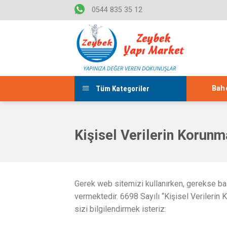
Skip
0544 835 35 12
to
content
Tüm Kategoriler
Bahç
Kişisel Verilerin Korunm
Gerek web sitemizi kullanırken, gerekse baş
vermektedir. 6698 Sayılı “Kişisel Verilerin 
sizi bilgilendirmek isteriz: