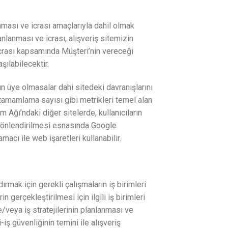
anması ve icrası amaçlarıyla dahil olmak
nlanması ve icrası, alışveriş sitemizin
icrası kapsamında Müşteri’nin vereceği
şılabilecektir.
ın üye olmasalar dahi sitedeki davranışlarını
 tamamlama sayısı gibi metrikleri temel alan
 Ağı’ndaki diğer sitelerde, kullanıcıların
e yönlendirilmesi esnasında Google
macı ile web işaretleri kullanabilir.
dırmak için gerekli çalışmaların iş birimleri
n gerçekleştirilmesi için ilgili iş birimleri
e/veya iş stratejilerinin planlanması ve
ri-iş güvenliğinin temini ile alışveriş