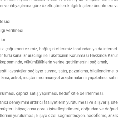
ları ve ihtiyaçlarına göre özelleştirilerek ilgili kişilere önerilmesi v
 tesisi
ilgi verilmesi
ibi
z, çağrı merkezimiz, bağlı şirketlerimiz tarafından ya da interne
er türlü kanallar aracılığı ile Tüketicinin Korunması Hakkında Ka
kapsamında, yükümlülüklerin yerine getirilmesini sağlamak,
eşitli avantajlar sağlayıp sunma, satış, pazarlama, bilgilendirme,
lama, anket, müşteri memnuniyet araştırmalarını yapabilme, satın
rulması, çapraz satış yapılması, hedef kitle belirlenmesi,
nıcı deneyimini arttırıcı faaliyetlerin yürütülmesi ve alışveriş site
e müşteri ihtiyaçlarına göre kişiselleştirilmesi, doğrudan ve doğr
erinin yürütülmesi, kişiye özel segmentasyon, hedefleme, analiz v