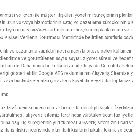
anması ve icrası ile müşteri ilişkileri yönetimi süreçlerinin planl
in ürün ve/veya hizmetlerinin satış ve pazarlama süreçlerinin pla
 oluşturulması ve/veya arttırılması süreçlerinin planlanması ve 
 Kişisel Verilerin Korunması Metnin’nde belirtilen taraflarla payla
cılık ve pazarlama yapılabilmesi amacıyla siteye gelen kullanıcın
işkilendirme ve görüntülenen sayfa sayısı, ziyaret süresi ve hedef
ı haizdir. Daha sonra bu kullanıcıya sitede ya da Görüntülü Reklam
çeriği gösterilebilir. Google AFS reklamlarının Alışveriş Sitemiz
lir veya bunlarda yer alan çerezleri okuyabilir veya bilgi toplamak a
ımı:
emiz tarafından sunulan ürün ve hizmetlerden ilgili kişileri faydalan
yürütülmesi, alışveriş sitemiz tarafından yürütülen ticari faaliyetleri
buna bağlı iş süreçlerinin yürütülmesi, alışveriş sitemizin ticari v
 ile iş ilişkisi içerisinde olan ilgili kişilerin hukuki, teknik ve tica