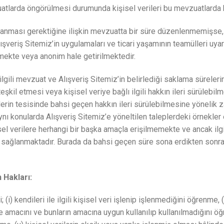
zuatlarda öngörülmesi durumunda kişisel verileri bu mevzuatlarda 
lanması gerektiğine ilişkin mevzuatta bir süre düzenlenmemişse, Ki
Alışveriş Sitemiz’in uygulamaları ve ticari yaşamının teamülleri uy
mekte veya anonim hale getirilmektedir.
ilgili mevzuat ve Alışveriş Sitemiz’in belirlediği saklama süreleri
teşkil etmesi veya kişisel veriye bağlı ilgili hakkın ileri sürüleb
erin tesisinde bahsi geçen hakkın ileri sürülebilmesine yönelik 
 konularda Alışveriş Sitemiz’e yöneltilen taleplerdeki örnekler 
el verilere herhangi bir başka amaçla erişilmemekte ve ancak ilgi
im sağlanmaktadır. Burada da bahsi geçen süre sona erdikten sonra
 Hakları:
(i) kendileri ile ilgili kişisel veri işlenip işlenmediğini öğrenme, (
enme amacını ve bunların amacına uygun kullanılıp kullanılmadığını öğ