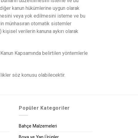
de bunların düzeltilmesini isteme ve bu
li diğer kanun hükümlerine uygun olarak
nmesini veya yok edilmesini isteme ve bu
lerin münhasıran otomatik sistemler
 kişisel verilerin kanuna aykırı olarak
ılı Kanun Kapsamında belirtilen yöntemlerle
likler söz konusu olabilecektir.
Popüler Kategoriler
Bahçe Malzemeleri
Boya ve Yan Ürünler