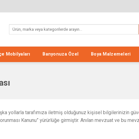
Search
for:
e Mobilyaları
Banyonuza Özel
Boya Malzemeleri
ası
ka yollarla tarafımıza iletmiş olduğunuz kişisel bilgilerinizin 
Korunması Kanunu” yürürlüğe girmiştir. Anılan mevzuat ve bu mevzu