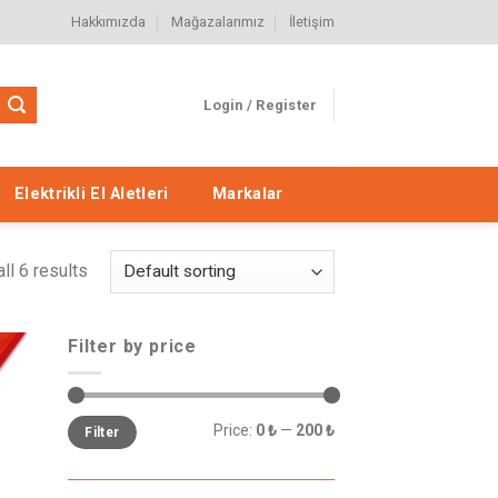
Hakkımızda
Mağazalarımız
İletişim
Login / Register
Elektrikli El Aletleri
Markalar
ll 6 results
Filter by price
eme
le
Price:
0 ₺
—
200 ₺
Filter