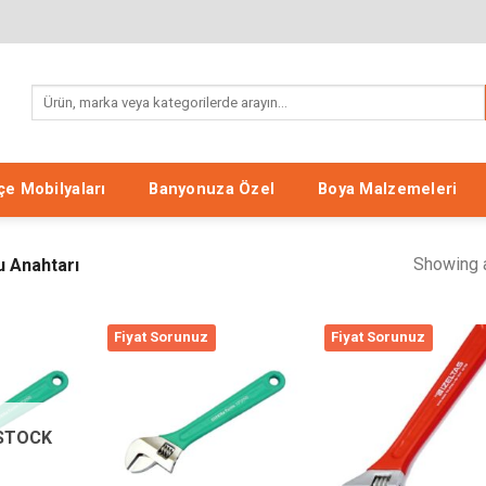
Search
for:
e Mobilyaları
Banyonuza Özel
Boya Malzemeleri
Showing a
 Anahtarı
Fiyat Sorunuz
Fiyat Sorunuz
Listeme
Listeme
List
Ekle
Ekle
Ek
STOCK