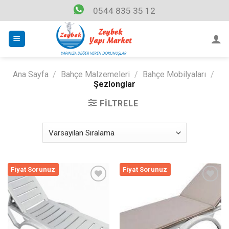
Skip
0544 835 35 12
to
content
Ana Sayfa
/
Bahçe Malzemeleri
/
Bahçe Mobilyaları
/
Şezlonglar
FILTRELE
Fiyat Sorunuz
Fiyat Sorunuz
Listeme
Listeme
Ekle
Ekle