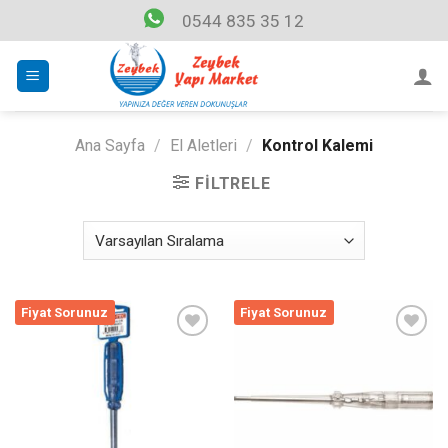
Skip
0544 835 35 12
to
content
Ana Sayfa
/
El Aletleri
/
Kontrol Kalemi
FILTRELE
Fiyat Sorunuz
Fiyat Sorunuz
Listeme
Listeme
Ekle
Ekle