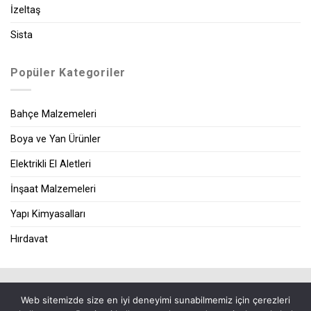
İzeltaş
Sista
Popüler Kategoriler
Bahçe Malzemeleri
Boya ve Yan Ürünler
Elektrikli El Aletleri
İnşaat Malzemeleri
Yapı Kimyasalları
Hırdavat
|
Web sitemizde size en iyi deneyimi sunabilmemiz için çerezleri