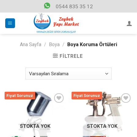
Skip
0544 835 35 12
to
content
Ana Sayfa
/
Boya
/
Boya Koruma Örtüleri
FILTRELE
Fiyat Sorunuz
Fiyat Sorunuz
Listeme
Listeme
Ekle
Ekle
STOKTA YOK
STOKTA YOK