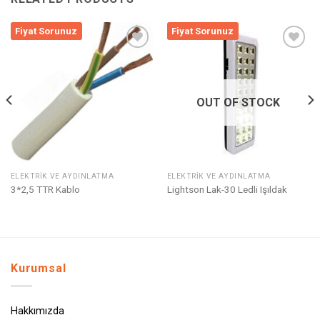
Fiyat Sorunuz
Fiyat Sorunuz
Listeme
Listeme
Ekle
Ekle
OUT OF STOCK
ELEKTRIK VE AYDINLATMA
ELEKTRIK VE AYDINLATMA
3*2,5 TTR Kablo
Lightson Lak-30 Ledli Işıldak
Kurumsal
Hakkımızda