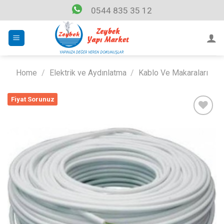
Skip
0544 835 35 12
to
content
Home
/
Elektrik ve Aydınlatma
/
Kablo Ve Makaraları
Fiyat Sorunuz
Listeme
Ekle