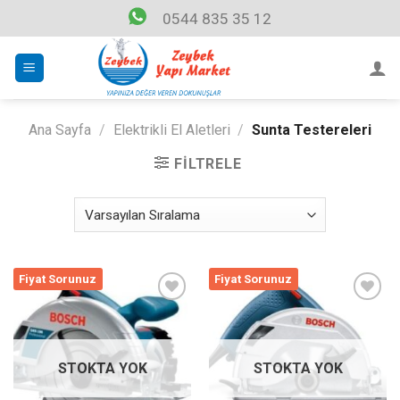
Skip
0544 835 35 12
to
content
Ana Sayfa
/
Elektrikli El Aletleri
/
Sunta Testereleri
FILTRELE
Fiyat Sorunuz
Fiyat Sorunuz
Listeme
Listeme
Ekle
Ekle
STOKTA YOK
STOKTA YOK