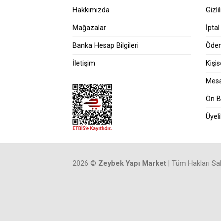
Hakkımızda
Gizli
Mağazalar
İptal
Banka Hesap Bilgileri
Ödem
İletişim
Kişi
Mesa
Ön B
Üyel
2026 ©
Zeybek Yapı Market
| Tüm Hakları Sak