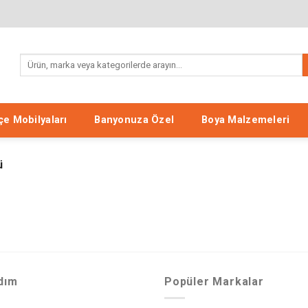
Ara:
e Mobilyaları
Banyonuza Özel
Boya Malzemeleri
ü
dım
Popüler Markalar