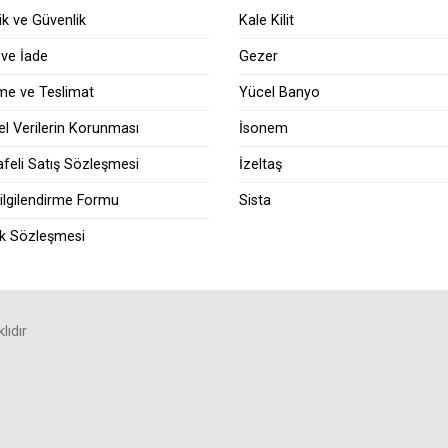
lik ve Güvenlik
Kale Kilit
 ve İade
Gezer
e ve Teslimat
Yücel Banyo
sel Verilerin Korunması
İsonem
feli Satış Sözleşmesi
İzeltaş
ilgilendirme Formu
Sista
ik Sözleşmesi
lıdır