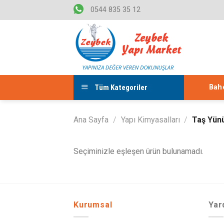
Skip
0544 835 35 12
to
content
Tüm Kategoriler
Bahç
Ana Sayfa
/
Yapı Kimyasalları
/
Taş Yün
Seçiminizle eşleşen ürün bulunamadı.
Kurumsal
Yar