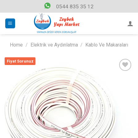
Skip
0544 835 35 12
to
content
Home
/
Elektrik ve Aydınlatma
/
Kablo Ve Makaraları
Fiyat Sorunuz
Listeme
Ekle