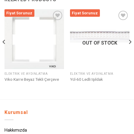
Fiyat Sorunuz
Fiyat Sorunuz
Listeme
Listeme
Ekle
Ekle
OUT OF STOCK
ELEKTRIK VE AYDINLATMA
ELEKTRIK VE AYDINLATMA
Viko Karre Beyaz Tekli Çerçeve
Ycl-60 Ledli Işıldak
Kurumsal
Hakkımızda