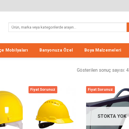
Ara:
e Mobilyaları
Banyonuza Özel
Boya Malzemeleri
Gösterilen sonuç sayısı: 4
Fiyat Sorunuz
Fiyat Sorunuz
Listeme
Listeme
List
Ekle
Ekle
Ek
STOKTA YOK