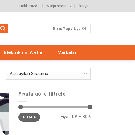
Hakkımızda
Mağazalarımız
İletişim
Giriş Yap / Üye Ol
Elektrikli El Aletleri
Markalar
Fiyata göre filtrele
eme
le
Fiyat:
0 ₺
—
30 ₺
Filtrele