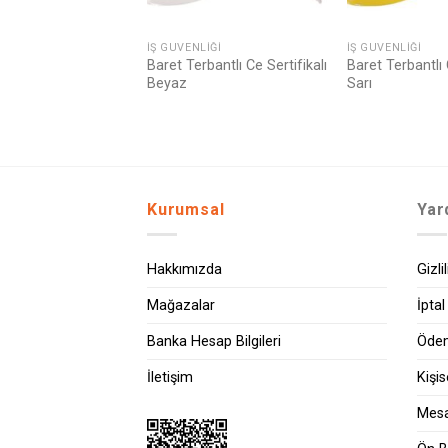
İŞ GÜVENLIĞI
İŞ GÜVENLIĞI
Baret Terbantlı Ce Sertifikalı
Baret Terbantlı 
Beyaz
Sarı
Kurumsal
Yar
Hakkımızda
Gizli
Mağazalar
İptal
Banka Hesap Bilgileri
Ödem
İletişim
Kişi
Mesa