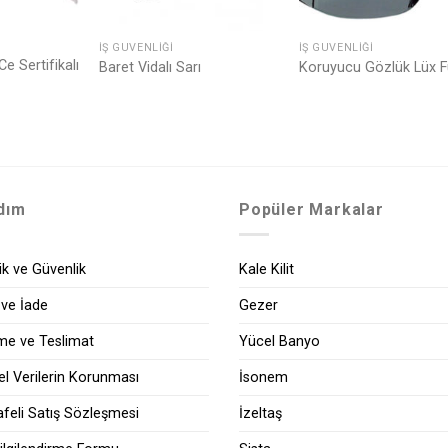
İŞ GÜVENLIĞI
İŞ GÜVENLIĞI
Ce Sertifikalı
Baret Vidalı Sarı
Koruyucu Gözlük Lüx 
dım
Popüler Markalar
lik ve Güvenlik
Kale Kilit
 ve İade
Gezer
e ve Teslimat
Yücel Banyo
sel Verilerin Korunması
İsonem
feli Satış Sözleşmesi
İzeltaş