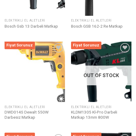
ELEKTRIKLI EL ALETLERI
ELEKTRIKLI EL ALETLERI
Bosch Gsb 13 Darbeli Matkap
Bosch GSB 162-2 Re Matkap
Fiyat Sorunuz
Fiyat Sorunuz
Listeme
Listeme
Ekle
Ekle
OUT OF STOCK
ELEKTRIKLI EL ALETLERI
ELEKTRIKLI EL ALETLERI
DWD014S Dewalt 550W
KLDM1305 Kl-Pro Darbeli
Darbesiz Matkap
Matkap 13mm 800W