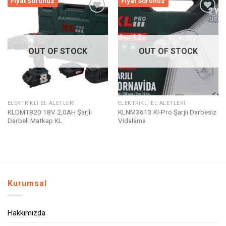
Fiyat Sorunuz
Fiyat Sorunuz
Listeme
Listeme
Ekle
Ekle
OUT OF STOCK
OUT OF STOCK
ELEKTRIKLI EL ALETLERI
ELEKTRIKLI EL ALETLERI
KLDM1820 18V 2,0AH Şarjlı
KLNM3613 Kl-Pro Şarjlı Darbesiz
Darbeli Matkap KL
Vidalama
Kurumsal
Hakkımızda