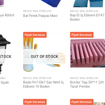
BAHÇE MALZEMELERI
BAHÇE MALZEMELERI
oya 400ml
Bay-El İş Eldiveni El147
Bal Petek Paspas Mavi
Beden
Fiyat Sorunuz
Fiyat Sorunuz
Listeme
Listeme
List
Ekle
Ekle
Ek
STOCK
OUT OF STOCK
MASI
BAHÇE MALZEMELERI
BAHÇE MALZEMELERI
Beybi Pn7-Elk7 Sarı Nitril İş
Bordür Taşı 50*11 Çift
 Siyah
Eldiveni 10 Beden
Taraf Pembe
Fiyat Sorunuz
Fiyat Sorunuz