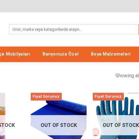
Search
for:
e Mobilyaları
Banyonuza Özel
Boya Malzemeleri
Showing al
Fiyat Sorunuz
Fiyat Sorunuz
Listeme
Listeme
List
Ekle
Ekle
Ek
STOCK
OUT OF STOCK
OUT OF STOCK