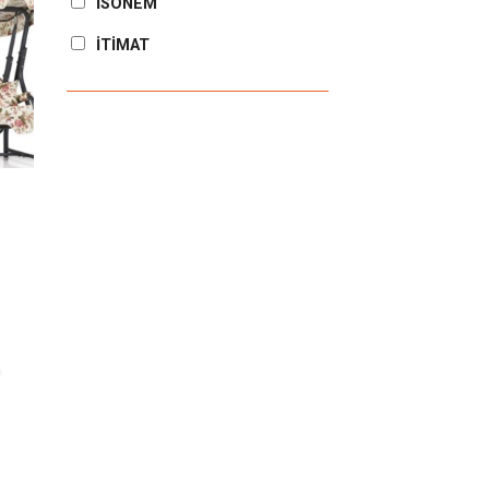
İSONEM
İTİMAT
eme
le
eme
le