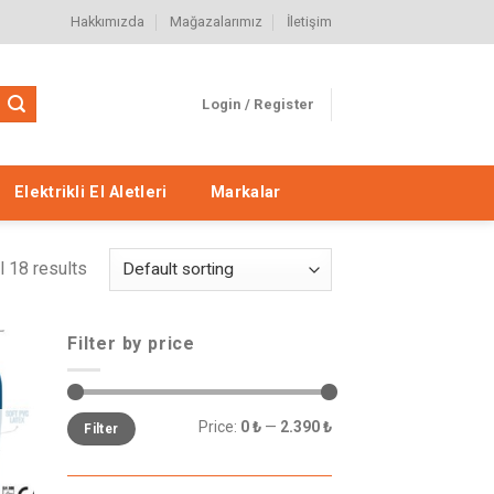
Hakkımızda
Mağazalarımız
İletişim
Login / Register
Elektrikli El Aletleri
Markalar
l 18 results
Filter by price
eme
le
Price:
0 ₺
—
2.390 ₺
Filter