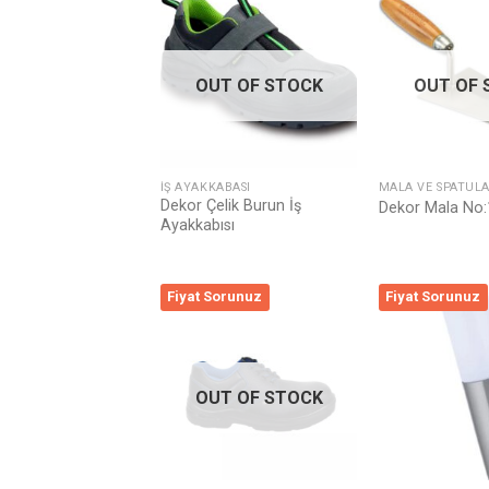
Listeme
Ekle
OUT OF STOCK
OUT OF 
İŞ AYAKKABASI
MALA VE SPATUL
Dekor Çelik Burun İş
Dekor Mala No:
Ayakkabısı
Fiyat Sorunuz
Fiyat Sorunuz
Listeme
Ekle
OUT OF STOCK