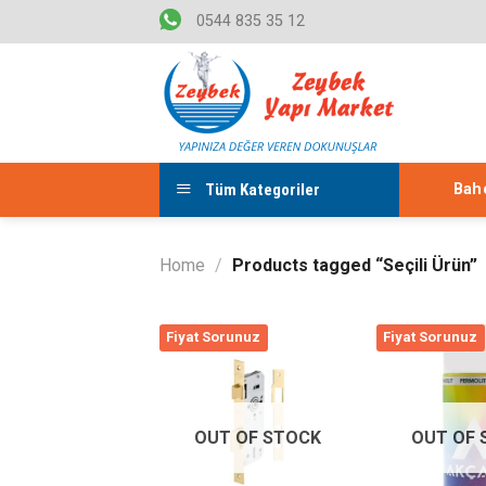
Skip
0544 835 35 12
to
content
Tüm Kategoriler
Bahç
Home
/
Products tagged “Seçili Ürün”
Fiyat Sorunuz
Fiyat Sorunuz
Listeme
Ekle
OUT OF STOCK
OUT OF 