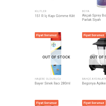
KILITLER
BOYA
Akçalı Sprey B
151 R İç Kapı Gömme Kilit
Parlak Siyah
Fiyat Sorunuz
Fiyat Sorunuz
Listeme
Ekle
OUT OF STOCK
OUT OF 
HAŞERE ÖLDÜRÜCÜ
BAHÇE AYDINLAT
Bayer Sinek İlacı 280ml
Begonya Aplike
Fiyat Sorunuz
Fiyat Sorunuz