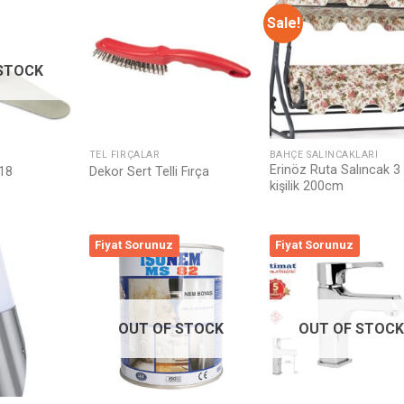
Sale!
Listeme
Listeme
List
Ekle
Ekle
Ek
STOCK
A
TEL FIRÇALAR
BAHÇE SALINCAKLARI
Erinöz Ruta Salıncak 3
18
Dekor Sert Telli Fırça
kişilik 200cm
Fiyat Sorunuz
Fiyat Sorunuz
Listeme
Listeme
List
Ekle
Ekle
Ek
OUT OF STOCK
OUT OF STOCK