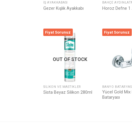
İŞ AYAKKABASI
BAHÇE AYDINLAT
Gezer Kışlık Ayakkabı
Horoz Defne 1 
Fiyat Sorunuz
Fiyat Sorunuz
Listeme
Ekle
OUT OF STOCK
SILIKON VE MASTIKLER
BANYO BATARYAS
Yücel Gold Mix
Sista Beyaz Silikon 280ml
Bataryası