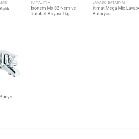
MASI
SU YALITIMI
LAVABO BATARYASI
Isonem Ms 82 Nem ve
İtimat Mega Mix Lavab
Aplik
Rutubet Boyası 1kg
Bataryası
Listeme
Ekle
I
 Banyo