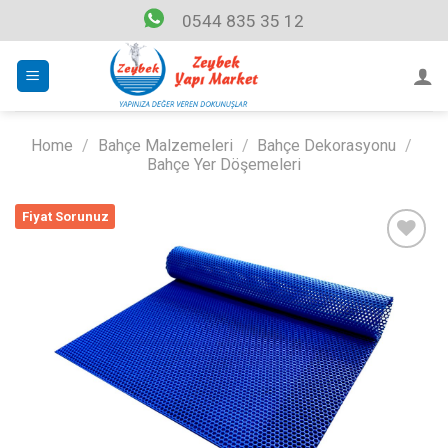
Skip
0544 835 35 12
to
content
Home
/
Bahçe Malzemeleri
/
Bahçe Dekorasyonu
/
Bahçe Yer Döşemeleri
Fiyat Sorunuz
Listeme
Ekle