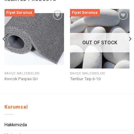
Fiyat Sorunuz
Fiyat Sorunuz
Listeme
Listeme
Ekle
Ekle
OUT OF STOCK
BAHÇE MALZEMELERI
BAHÇE MALZEMELERI
Kıvırcık Paspas Gri
Tambur Taşı 6-10
Kurumsal
Hakkımızda