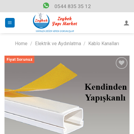
Skip
0544 835 35 12
to
content
Home
/
Elektrik ve Aydınlatma
/
Kablo Kanalları
Fiyat Sorunuz
Listeme
Ekle