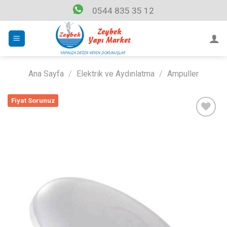
Skip
0544 835 35 12
to
content
Ana Sayfa
/
Elektrik ve Aydınlatma
/
Ampuller
Fiyat Sorunuz
Listeme
Ekle