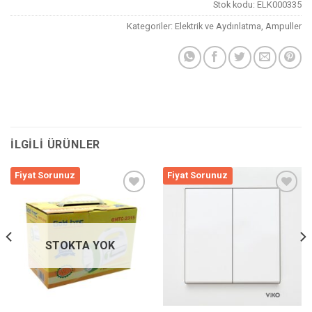
Stok kodu:
ELK000335
Kategoriler:
Elektrik ve Aydınlatma
,
Ampuller
İLGILI ÜRÜNLER
Fiyat Sorunuz
Fiyat Sorunuz
Listeme
Listeme
Ekle
Ekle
STOKTA YOK