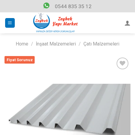
Skip
0544 835 35 12
to
content
Home
/
İnşaat Malzemeleri
/
Çatı Malzemeleri
Fiyat Sorunuz
Listeme
Ekle