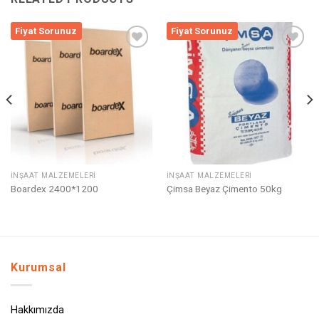
Fiyat Sorunuz
Fiyat Sorunuz
Listeme
Listeme
Ekle
Ekle
İNŞAAT MALZEMELERI
İNŞAAT MALZEMELERI
Boardex 2400*1200
Çimsa Beyaz Çimento 50kg
Kurumsal
Hakkımızda