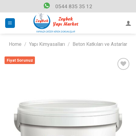
Skip
0544 835 35 12
to
content
Home
/
Yapı Kimyasalları
/
Beton Katkıları ve Astarlar
Fiyat Sorunuz
Listeme
Ekle