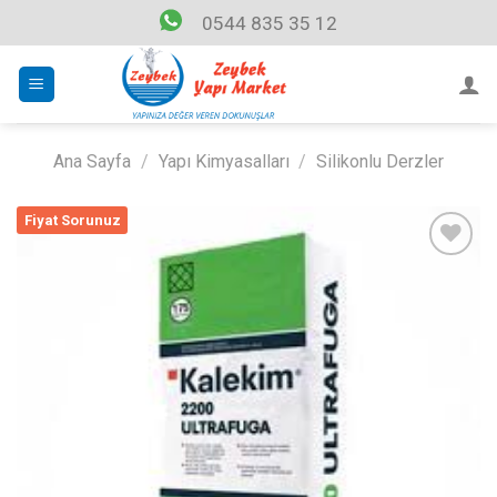
Skip
0544 835 35 12
to
content
Ana Sayfa
/
Yapı Kimyasalları
/
Silikonlu Derzler
Fiyat Sorunuz
Listeme
Ekle