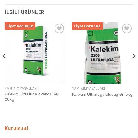
İLGILI ÜRÜNLER
Fiyat Sorunuz
Fiyat Sorunuz
Listeme
Listeme
Ekle
Ekle
YAPI KIMYASALLARI
YAPI KIMYASALLARI
Kalekim Ultrafuga Avanos Beji
Kalekim Ultrafuga Uludağ Gri 5kg
20kg
Kurumsal