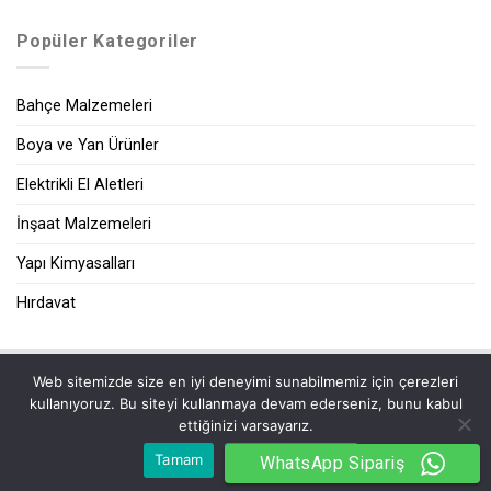
Popüler Kategoriler
Bahçe Malzemeleri
Boya ve Yan Ürünler
Elektrikli El Aletleri
İnşaat Malzemeleri
Yapı Kimyasalları
Hırdavat
Web sitemizde size en iyi deneyimi sunabilmemiz için çerezleri
|
kullanıyoruz. Bu siteyi kullanmaya devam ederseniz, bunu kabul
ettiğinizi varsayarız.
Tamam
Gizlilik Politikası
WhatsApp Sipariş
2026 ©
Zeybek Yapı Market
| Tüm Hakları Saklıdır