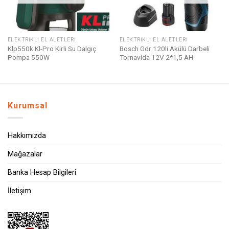
ELEKTRIKLI EL ALETLERI
ELEKTRIKLI EL ALETLERI
Klp550k Kl-Pro Kirli Su Dalgıç
Bosch Gdr 120li Akülü Darbeli
Pompa 550W
Tornavida 12V 2*1,5 AH
Kurumsal
Hakkımızda
Mağazalar
Banka Hesap Bilgileri
İletişim