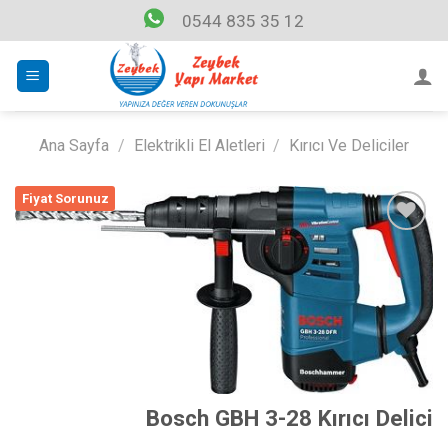
Skip
0544 835 35 12
to
content
Ana Sayfa
/
Elektrikli El Aletleri
/
Kırıcı Ve Deliciler
Fiyat Sorunuz
Listeme
Ekle
Bosch GBH 3-28 Kırıcı Delici