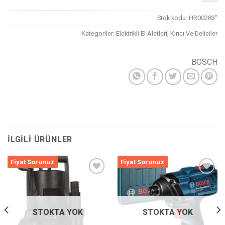
Stok kodu:
HR00283"
Kategoriler:
Elektrikli El Aletleri
,
Kırıcı Ve Deliciler
BOSCH
İLGILI ÜRÜNLER
Fiyat Sorunuz
Fiyat Sorunuz
Listeme
Listeme
Ekle
Ekle
STOKTA YOK
STOKTA YOK