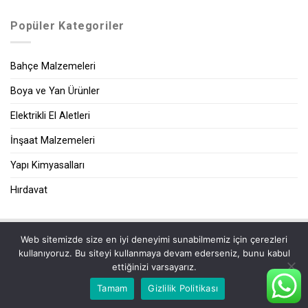
Popüler Kategoriler
Bahçe Malzemeleri
Boya ve Yan Ürünler
Elektrikli El Aletleri
İnşaat Malzemeleri
Yapı Kimyasalları
Hırdavat
Web sitemizde size en iyi deneyimi sunabilmemiz için çerezleri
|
kullanıyoruz. Bu siteyi kullanmaya devam ederseniz, bunu kabul
ettiğinizi varsayarız.
Tamam
Gizlilik Politikası
2026 ©
Zeybek Yapı Market
| Tüm Hakları Saklıdır