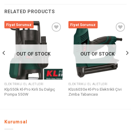
RELATED PRODUCTS
Fiyat Sorunuz
Fiyat Sorunuz
Listeme
Listeme
Ekle
Ekle
OUT OF STOCK
OUT OF STOCK
ELEKTRIKLI EL ALETLERI
ELEKTRIKLI EL ALETLERI
Klp550k Kl-Pro Kirli Su Dalgıç
Klzc6030e Kl-Pro Elektrikli Çivi
Pompa 550W
Zımba Tabancası
Kurumsal