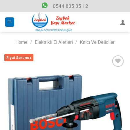
Skip
0544 835 35 12
to
content
Home
/
Elektrikli El Aletleri
/
Kırıcı Ve Deliciler
Fiyat Sorunuz
Listeme
Ekle