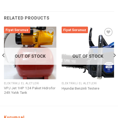
RELATED PRODUCTS
Fiyat Sorunuz
Fiyat Sorunuz
Listeme
Listeme
Ekle
Ekle
OUT OF STOCK
OUT OF STOCK
ELEKTRIKLI EL ALETLERI
ELEKTRIKLI EL ALETLERI
VPJ Jet 1HP 124 Paket Hidrofor
Hyundai Benzinli Testere
24lt Yatık Tank
Kurumsal