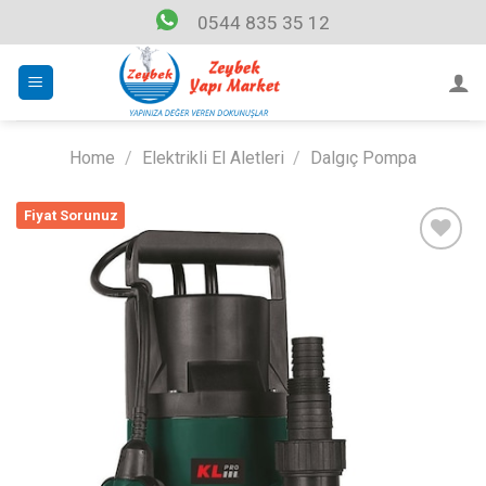
Skip
0544 835 35 12
to
content
Home
/
Elektrikli El Aletleri
/
Dalgıç Pompa
Fiyat Sorunuz
Listeme
Ekle