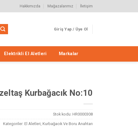
Hakkımızda
Mağazalarımız
İletişim
Giriş Yap / Üye Ol
Elektrikli El Aletleri
Markalar
İzeltaş Kurbağacık No:10
Stok kodu:
HR0000308
Kategoriler:
El Aletleri
,
Kurbağacık Ve Boru Anahtarı