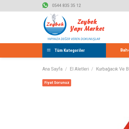
Skip
0544 835 35 12
to
content
Tüm Kategoriler
Bahç
Ana Sayfa
/
El Aletleri
/
Kurbağacık Ve B
Fiyat Sorunuz