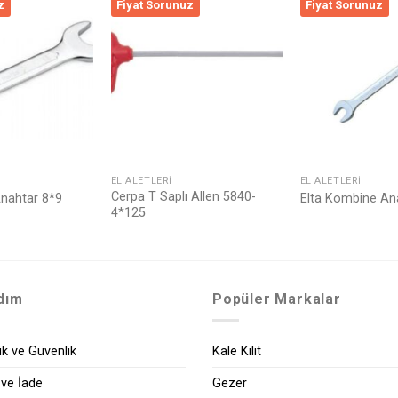
z
Fiyat Sorunuz
Fiyat Sorunuz
Listeme
Listeme
Ekle
Ekle
EL ALETLERI
EL ALETLERI
Cerpa T Saplı Allen 5840-
 Anahtar 8*9
Elta Kombine A
4*125
dım
Popüler Markalar
lik ve Güvenlik
Kale Kilit
 ve İade
Gezer