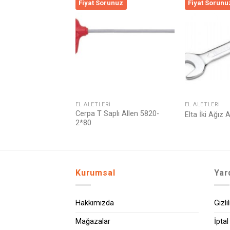
runuz
Fiyat Sorunuz
Fiyat Sorunu
Listeme
Listeme
Ekle
Ekle
I
EL ALETLERI
EL ALETLERI
plı Allen 5860-
Cerpa T Saplı Allen 5820-
Elta İki Ağız
2*80
Kurumsal
Yar
Hakkımızda
Gizli
Mağazalar
İptal