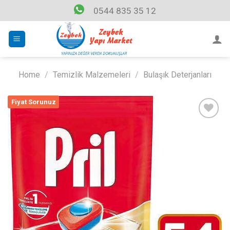
Skip
0544 835 35 12
to
content
Home
/
Temizlik Malzemeleri
/
Bulaşık Deterjanları
Fiyat Sorunuz
Listeme
Ekle