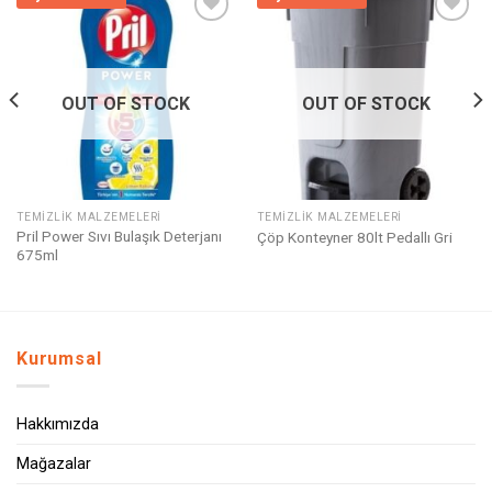
Listeme
Listeme
Ekle
Ekle
OUT OF STOCK
OUT OF STOCK
TEMIZLIK MALZEMELERI
TEMIZLIK MALZEMELERI
Pril Power Sıvı Bulaşık Deterjanı
Çöp Konteyner 80lt Pedallı Gri
675ml
Kurumsal
Hakkımızda
Mağazalar