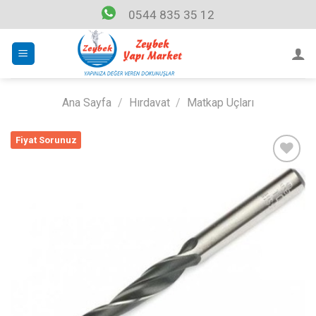
Skip
0544 835 35 12
to
content
Ana Sayfa
/
Hırdavat
/
Matkap Uçları
Fiyat Sorunuz
Listeme
Ekle