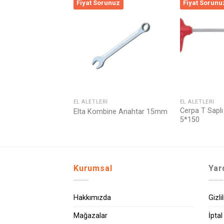
runuz
Fiyat Sorunuz
Fiyat Sorunu
Listeme
Listeme
Ekle
Ekle
TOKTA YOK
I
EL ALETLERI
EL ALETLERI
Cerpa T Saplı
ğız Anahtar 14*15
Elta Kombine Anahtar 15mm
5*150
Kurumsal
Yar
Hakkımızda
Gizli
Mağazalar
İptal