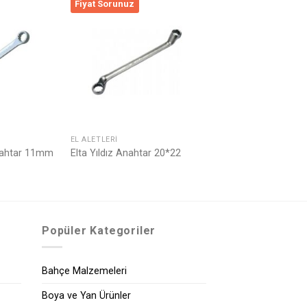
Fiyat Sorunuz
Listeme
Listeme
Ekle
Ekle
EL ALETLERI
nahtar 11mm
Elta Yıldız Anahtar 20*22
Popüler Kategoriler
Bahçe Malzemeleri
Boya ve Yan Ürünler