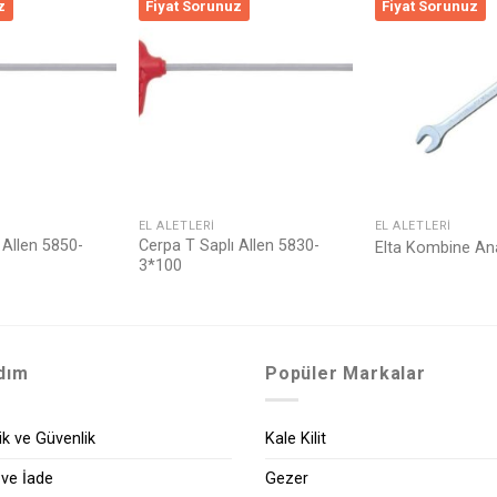
z
Fiyat Sorunuz
Fiyat Sorunuz
Listeme
Listeme
Ekle
Ekle
EL ALETLERI
EL ALETLERI
 Allen 5850-
Cerpa T Saplı Allen 5830-
Elta Kombine A
3*100
dım
Popüler Markalar
lik ve Güvenlik
Kale Kilit
 ve İade
Gezer