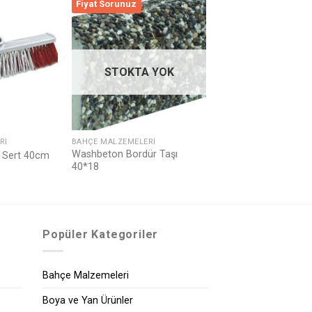
Fiyat Sorunuz
Listeme
Listeme
Ekle
Ekle
STOKTA YOK
RI
BAHÇE MALZEMELERI
Washbeton Bordür Taşı
 Sert 40cm
40*18
Popüler Kategoriler
Bahçe Malzemeleri
Boya ve Yan Ürünler