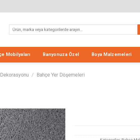
Ara:
e Mobilyaları
Banyonuza Özel
Boya Malzemeleri
 Dekorasyonu
/
Bahçe Yer Döşemeleri
Listeme
Ekle
Kategoriler:
Bahçe Mal