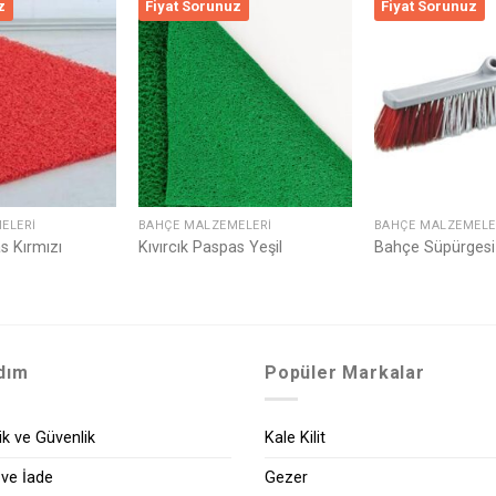
z
Fiyat Sorunuz
Fiyat Sorunuz
Listeme
Listeme
Ekle
Ekle
ELERI
BAHÇE MALZEMELERI
BAHÇE MALZEMELE
s Kırmızı
Kıvırcık Paspas Yeşil
Bahçe Süpürgesi
dım
Popüler Markalar
lik ve Güvenlik
Kale Kilit
 ve İade
Gezer