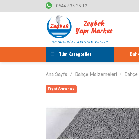
Skip
0544 835 35 12
to
content
Tüm Kategoriler
Bahç
Ana Sayfa
/
Bahçe Malzemeleri
/
Bahçe
Fiyat Sorunuz