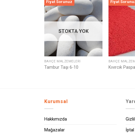
runuz
Fiyat Sorunuz
Fiyat Sorunu
Listeme
Listeme
Ekle
Ekle
TOKTA YOK
STOKTA YOK
ZEMELERI
BAHÇE MALZEMELERI
BAHÇE MALZEM
şı 2-4 Granit
Tambur Taşı 6-10
Kıvırcık Paspa
Kurumsal
Yar
Hakkımızda
Gizli
Mağazalar
İptal