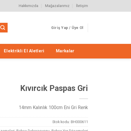
Hakkımızda
Mağazalarımız
İletişim
Giriş Yap / Üye Ol
Elektrikli El Aletleri
Markalar
Kıvırcık Paspas Gri
14mm Kalınlık 100cm Eni Gri Renk
Stok kodu:
BH000611
zemeleri
,
Bahçe Dekorasyonu
,
Bahçe Yer Döşemeleri