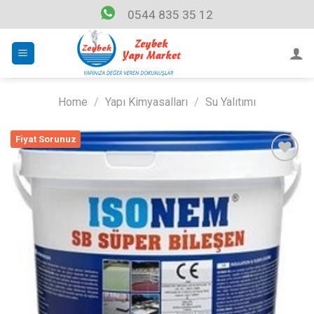
Skip
0544 835 35 12
to
content
Home
/
Yapı Kimyasalları
/
Su Yalıtımı
Fiyat Sorunuz
Listeme
Ekle