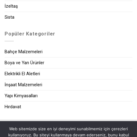
İzeltaş
Sista
Popüler Kategoriler
Bahçe Malzemeleri
Boya ve Yan Ürünler
Elektrikli El Aletleri
İnşaat Malzemeleri
Yapı Kimyasalları
Hırdavat
Web sitemizde size en iyi deneyimi sunabilmemiz için çerezleri
|
kullanıyoruz. Bu siteyi kullanmaya devam ederseniz, bunu kabul