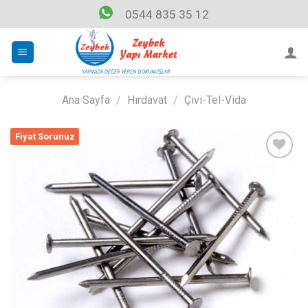
Skip
0544 835 35 12
to
content
Ana Sayfa
/
Hırdavat
/
Çivi-Tel-Vida
Fiyat Sorunuz
Listeme
Ekle