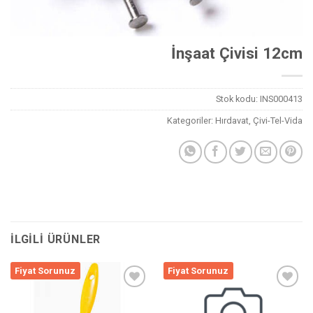
İnşaat Çivisi 12cm
Stok kodu:
INS000413
Kategoriler:
Hırdavat
,
Çivi-Tel-Vida
İLGILI ÜRÜNLER
Fiyat Sorunuz
Fiyat Sorunuz
Listeme
Listeme