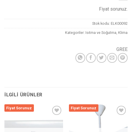
Fiyat sorunuz.
Stok kodu:
ELK00092
Kategoriler:
Isıtma ve Soğutma
,
Klima
GREE
İLGILI ÜRÜNLER
Fiyat Sorunuz
Fiyat Sorunuz
Listeme
Listeme
Ekle
Ekle