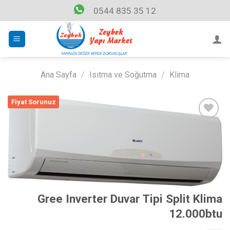
Skip
0544 835 35 12
to
content
Ana Sayfa
/
Isıtma ve Soğutma
/
Klima
Fiyat Sorunuz
Listeme
Ekle
Gree Inverter Duvar Tipi Split Klima
12.000btu