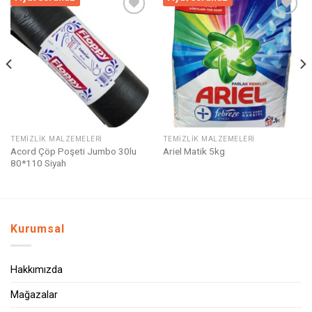
Listeme
Listeme
Ekle
Ekle
TEMIZLIK MALZEMELERI
TEMIZLIK MALZEMELERI
Acord Çöp Poşeti Jumbo 30lu
Ariel Matik 5kg
80*110 Siyah
Kurumsal
Hakkımızda
Mağazalar