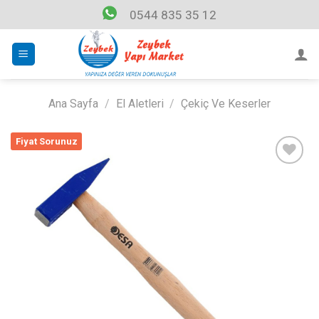
Skip
0544 835 35 12
to
content
Ana Sayfa
/
El Aletleri
/
Çekiç Ve Keserler
Fiyat Sorunuz
Listeme
Ekle