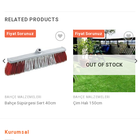
RELATED PRODUCTS
Fiyat Sorunuz
Fiyat Sorunuz
Listeme
Listeme
Ekle
Ekle
OUT OF STOCK
BAHÇE MALZEMELERI
BAHÇE MALZEMELERI
Bahçe Süpürgesi Sert 40cm
Çim Halı 150cm
Kurumsal