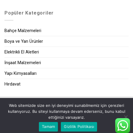
Popüler Kategoriler
Bahçe Malzemeleri
Boya ve Yan Ürünler
Elektrikli El Aletleri
İnşaat Malzemeleri
Yapı Kimyasalları
Hırdavat
Web sitemizde size en iyi deneyimi sunabilmemiz için çerezleri
|
kullanıyoruz. Bu siteyi kullanmaya devam ederseniz, bunu kabul
ettiğinizi varsayarız.
Tamam
Gizlilik Politikası
2026 ©
Zeybek Yapı Market
| Tüm Hakları Saklıdır