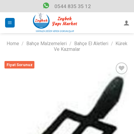
Skip
0544 835 35 12
to
content
Home
/
Bahçe Malzemeleri
/
Bahçe El Aletleri
/
Kürek
Ve Kazmalar
Fiyat Sorunuz
Listeme
Ekle