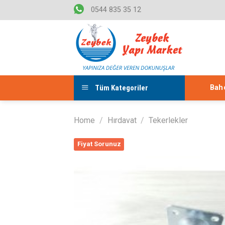
Skip
0544 835 35 12
to
content
Tüm Kategoriler
Bahç
Home
/
Hırdavat
/
Tekerlekler
Fiyat Sorunuz