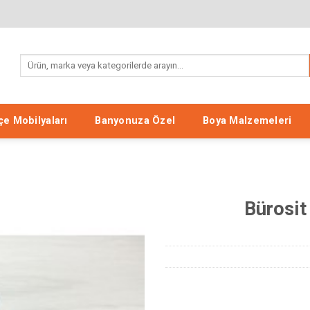
Search
for:
e Mobilyaları
Banyonuza Özel
Boya Malzemeleri
Bürosit
Listeme
Ekle