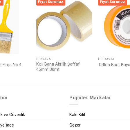
z
Fiyat Sorunuz
Fiyat Sorunuz
Listeme
Listeme
Ekle
Ekle
HIRDAVAT
HIRDAVAT
Koli Bantı Akrilik Şeffaf
e Fırça No.4
Teflon Bant Bü
45mm 30mt
dım
Popüler Markalar
lik ve Güvenlik
Kale Kilit
 ve İade
Gezer