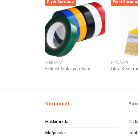
runuz
Fiyat Sorunuz
Fiyat Sorunu
Listeme
Listeme
Ekle
Ekle
HIRDAVAT
HIRDAVAT
Elektrik İzolasyon Bantı
Libra Kestirm
Kurumsal
Yar
Hakkımızda
Gizli
Mağazalar
İptal