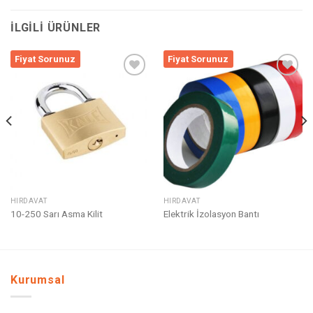
İLGILI ÜRÜNLER
Fiyat Sorunuz
Fiyat Sorunuz
Listeme
Listeme
Ekle
Ekle
HIRDAVAT
HIRDAVAT
10-250 Sarı Asma Kilit
Elektrik İzolasyon Bantı
Kurumsal