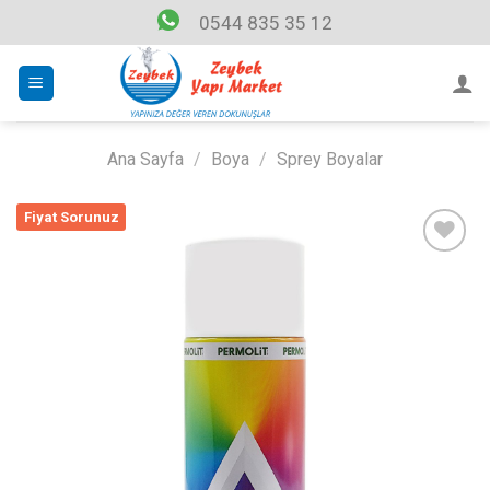
Skip
0544 835 35 12
to
content
Ana Sayfa
/
Boya
/
Sprey Boyalar
Fiyat Sorunuz
Listeme
Ekle