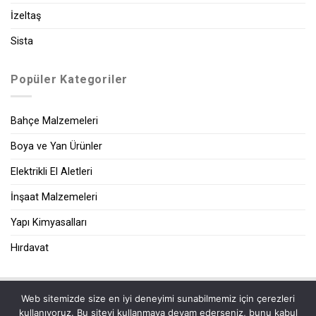
İzeltaş
Sista
Popüler Kategoriler
Bahçe Malzemeleri
Boya ve Yan Ürünler
Elektrikli El Aletleri
İnşaat Malzemeleri
Yapı Kimyasalları
Hırdavat
Web sitemizde size en iyi deneyimi sunabilmemiz için çerezleri
|
kullanıyoruz. Bu siteyi kullanmaya devam ederseniz, bunu kabul