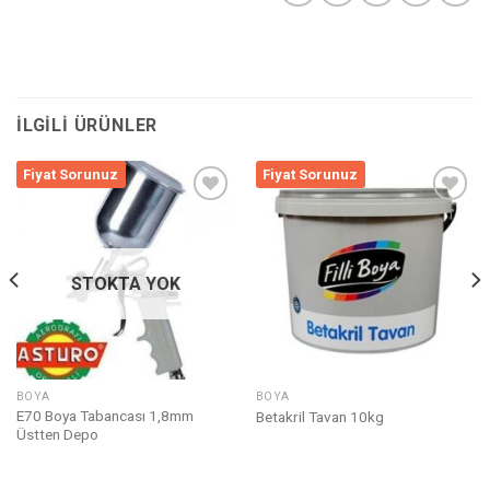
İLGILI ÜRÜNLER
Fiyat Sorunuz
Fiyat Sorunuz
Listeme
Listeme
Ekle
Ekle
STOKTA YOK
BOYA
BOYA
E70 Boya Tabancası 1,8mm
Betakril Tavan 10kg
Üstten Depo