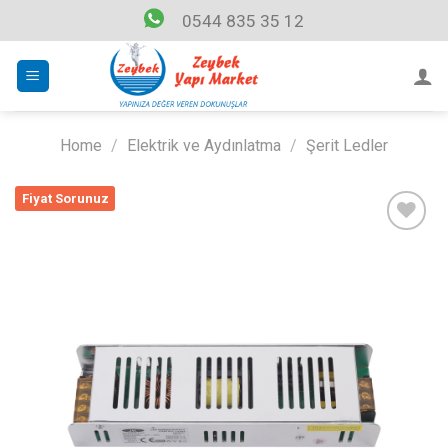
Skip
0544 835 35 12
to
content
Home
/
Elektrik ve Aydınlatma
/
Şerit Ledler
Fiyat Sorunuz
Listeme
Ekle