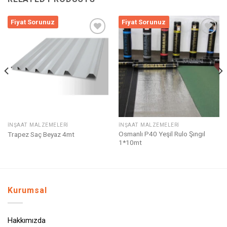
Fiyat Sorunuz
Fiyat Sorunuz
Listeme
Listeme
Ekle
Ekle
İNŞAAT MALZEMELERI
İNŞAAT MALZEMELERI
Osmanlı P40 Yeşil Rulo Şıngıl
Trapez Saç Beyaz 4mt
1*10mt
Kurumsal
Hakkımızda