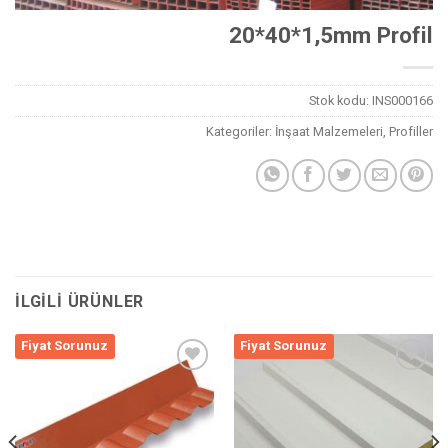
20*40*1,5mm Profil
Stok kodu:
INS000166
Kategoriler:
İnşaat Malzemeleri
,
Profiller
İLGILI ÜRÜNLER
Fiyat Sorunuz
Fiyat Sorunuz
Listeme
Listeme
Ekle
Ekle