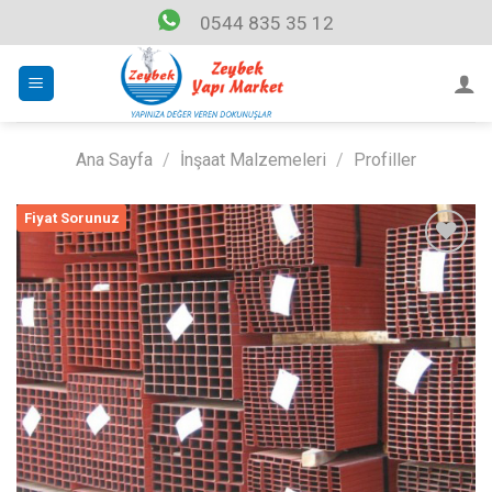
Skip
0544 835 35 12
to
content
Ana Sayfa
/
İnşaat Malzemeleri
/
Profiller
Fiyat Sorunuz
Listeme
Ekle