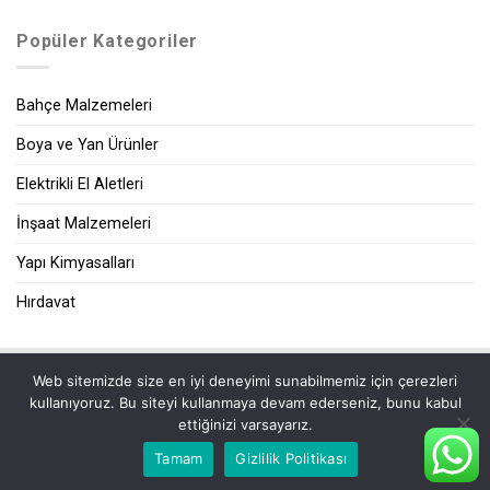
Popüler Kategoriler
Bahçe Malzemeleri
Boya ve Yan Ürünler
Elektrikli El Aletleri
İnşaat Malzemeleri
Yapı Kimyasalları
Hırdavat
Web sitemizde size en iyi deneyimi sunabilmemiz için çerezleri
|
kullanıyoruz. Bu siteyi kullanmaya devam ederseniz, bunu kabul
ettiğinizi varsayarız.
Tamam
Gizlilik Politikası
2026 ©
Zeybek Yapı Market
| Tüm Hakları Saklıdır