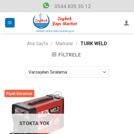
Skip
0544 835 35 12
to
content
Ana Sayfa
/
Markalar
/
TURK WELD
FILTRELE
Fiyat Sorunuz
Listeme
Ekle
STOKTA YOK