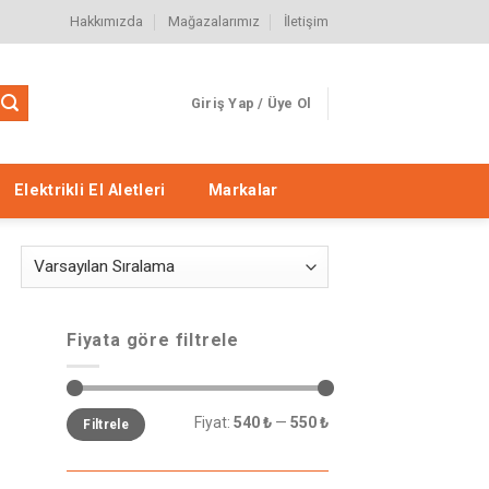
Hakkımızda
Mağazalarımız
İletişim
Giriş Yap / Üye Ol
Elektrikli El Aletleri
Markalar
Fiyata göre filtrele
Fiyat:
540 ₺
—
550 ₺
Filtrele