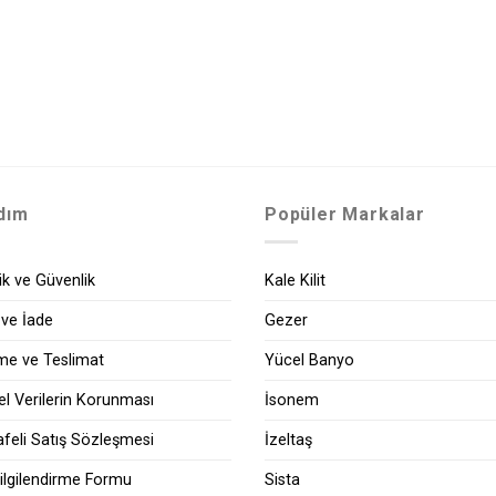
dım
Popüler Markalar
lik ve Güvenlik
Kale Kilit
 ve İade
Gezer
e ve Teslimat
Yücel Banyo
sel Verilerin Korunması
İsonem
feli Satış Sözleşmesi
İzeltaş
ilgilendirme Formu
Sista