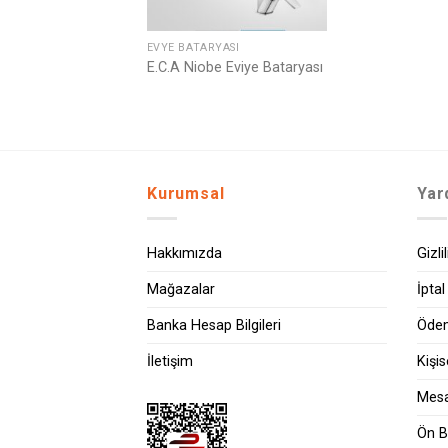
EVYE BATARYASI
E.C.A Niobe Eviye Bataryası
Kurumsal
Yar
Hakkımızda
Gizli
Mağazalar
İptal
Banka Hesap Bilgileri
Ödem
İletişim
Kişi
Mesa
Ön B