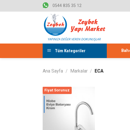
Skip
0544 835 35 12
to
content
Tüm Kategoriler
Bahç
Ana Sayfa
/
Markalar
/
ECA
Fiyat Sorunuz
Listeme
Ekle